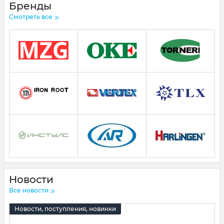
концевые фрезы со сменными пластинами.
Бренды
Смотреть все
Инструмент для обработки канавок и отрезки
:
канавочные и отрезные сменные
твердосплавные пластины
, внутренние и
наружные канавочные и отрезные резцы.
Инструмент для обработки отверстий
:
сверла
из быстрорежущей стали, сверла
твердосплавные, сверла со сменными
пластинами, развертки, зенкеры.
Инструмент для обработки резьбы
: резьбовые
сменные твердосплавные пластины для
наружной и внутренней резьбы, внутренние и
наружные резьбовые резцы,
метчики
,
плашки
.
Новости
Все новости
Новости, поступления, новинки