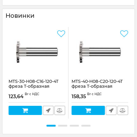
Новинки
MTS-30-H08-C16-120-4T
MTS-40-H08-C20-120-4T
M
фреза Т-образная
фреза Т-образная
Артикул:
35366
Артикул:
35367
А
Br с НДС
Br с НДС
123,64
158,35
1