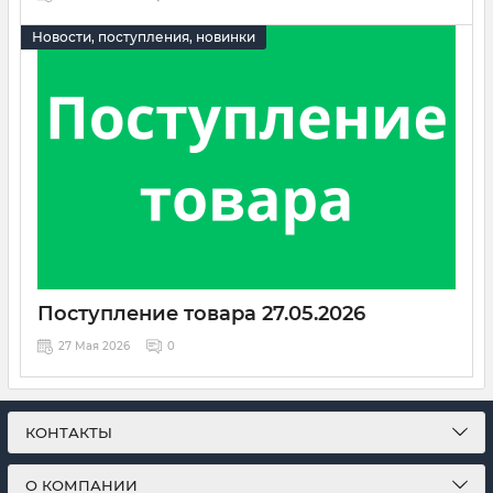
Поступление
инструмента
и
оснастки
производителей ЕС и
Новости, поступления, новинки
Азии.
Поступление товара 27.05.2026
27 Мая 2026
0
Поступление
инструмента
и
оснастки
производителей ЕС и
Азии.
КОНТАКТЫ
О КОМПАНИИ