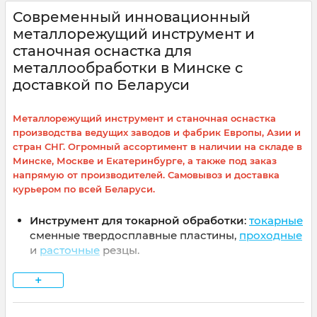
Современный инновационный
металлорежущий инструмент и
станочная оснастка для
металлообработки в Минске с
доставкой по Беларуси
Металлорежущий инструмент и станочная оснастка
производства ведущих заводов и фабрик Европы, Азии и
стран СНГ. Огромный ассортимент в наличии на складе в
Минске, Москве и Екатеринбурге, а также под заказ
напрямую от производителей. Самовывоз и доставка
курьером по всей Беларуси.
Инструмент для токарной обработки
:
токарные
сменные твердосплавные пластины,
проходные
и
расточные
резцы.
Инструмент для фрезерной обработки
: фрезы
+
твердосплавные, фрезерные сменные
твердосплавные пластины, торцевые и