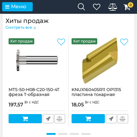
0
Меню
Хиты продаж
Смотреть все
Хит продаж
Хит продаж
MTS-50-H08-C20-150-4T
KNUX160405R11 OP1315
фреза Т-образная
пластина токарная
Артикул:
35369
Артикул:
KNUX160405R11-OP1315
Br с НДС
Br с НДС
197,57
18,05
1
А
O