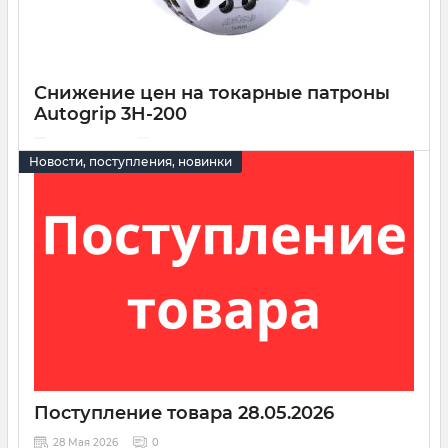
Снижение цен на токарные патроны
Autogrip 3H-200
15 Июля 2026
0
Новости, поступления, новинки
Снизили цены на
токарные патроны Autogrip 3H-200
.
Поступление товара 28.05.2026
28 Мая 2026
0